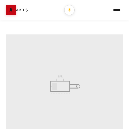
A
AKIŞ
☀
BAR