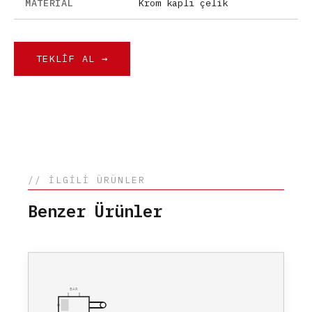
MATERIAL
Krom kaplı çelik
TEKLIF AL →
// İLGİLİ ÜRÜNLER
Benzer Ürünler
BAR