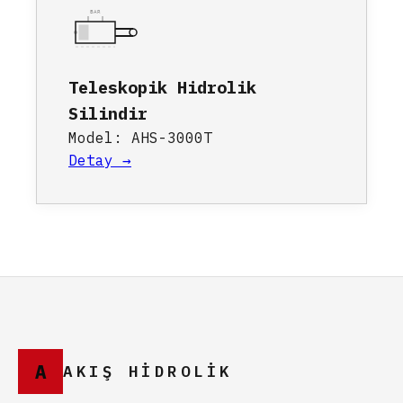
BAR
Teleskopik Hidrolik
Silindir
Model: AHS-3000T
Detay →
A
AKIŞ HİDROLİK