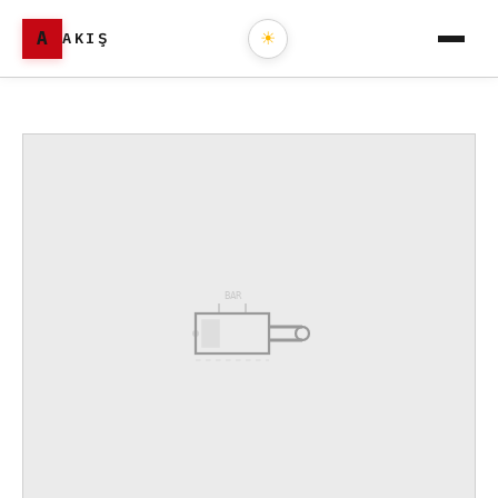
A
AKIŞ
☀
BAR