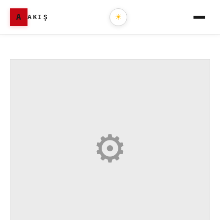
A
AKIŞ
☀
⚙